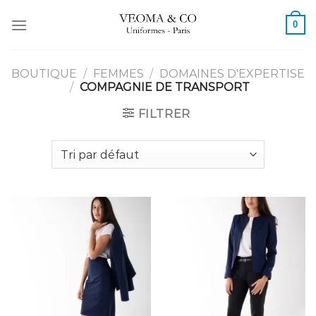
Passer
0
au
contenu
BOUTIQUE
/
FEMMES
/
DOMAINES D'EXPERTISE
/
COMPAGNIE DE TRANSPORT
FILTRER