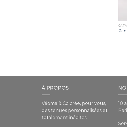
CAT
Pan
À PROPOS
NO
Véoma & Co crée, pour vous,
10 
des tenues personnalisées et
Pari
totalement inédites.
Serv