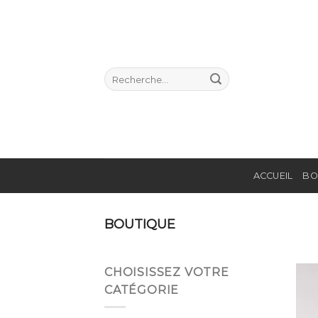
Passer
au
contenu
Recherche
pour :
ACCUEIL
BO
BOUTIQUE
CHOISISSEZ VOTRE
CATÉGORIE