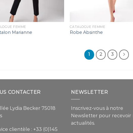
ALOGUE FEMME
CATALOGUE FEMME
talon Marianne
Robe Absinthe
1
2
3
US CONTACTER
NEWSLETTER
allée Lydia Becker 75018
Inscrivez-vous à notre
s
Newsletter pour recevoir
actualités.
ice clientèle :
+33 (0)145