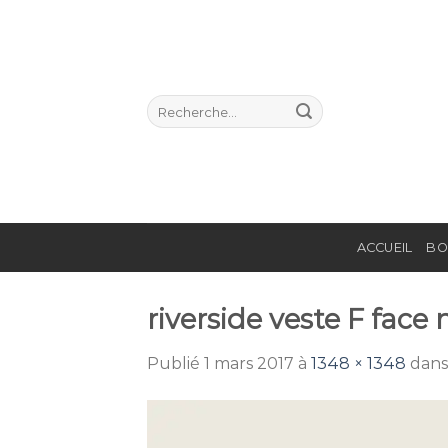
Passer
au
contenu
Recherche
pour :
ACCUEIL
BO
riverside veste F face 
Publié
1 mars 2017
à
1348 × 1348
dan