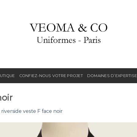
UTIQUE
CONFIEZ-NOUS VOTRE PROJET
DOMAINES D’EXPERTIS
noir
s
riverside veste F face noir