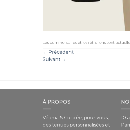
Les commentaires et les rétroliens sont actuel
←
Précédent
Suivant
→
À PROPOS
NO
Véoma & Co crée, pour vous,
10 
des tenues personnalisées et
Pari