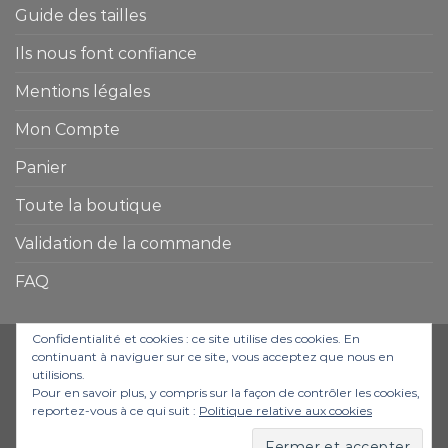
Guide des tailles
Ils nous font confiance
Mentions légales
Mon Compte
Panier
Toute la boutique
Validation de la commande
FAQ
Confidentialité et cookies : ce site utilise des cookies. En
continuant à naviguer sur ce site, vous acceptez que nous en
utilisions.
Pour en savoir plus, y compris sur la façon de contrôler les cookies,
ACCUEIL
BOUTIQUE
CONFIEZ-NOUS VOTRE PROJET
reportez-vous à ce qui suit :
Politique relative aux cookies
DOMAINES D’EXPERTISE
CONTACT
Copyright 2020 Created by
Lauriane Haydari
©
Tous