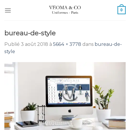
Passer
0
au
contenu
bureau-de-style
Publié
3 août 2018
à
5664 × 3778
dans
bureau-de-
style