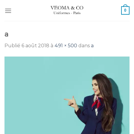
Passer
0
au
contenu
a
Publié
6 août 2018
à
491 × 500
dans
a