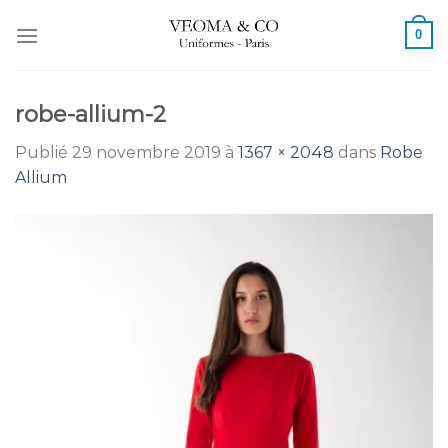
Passer
0
au
contenu
robe-allium-2
Publié
29 novembre 2019
à
1367 × 2048
dans
Robe
Allium