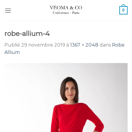
Passer
0
au
contenu
robe-allium-4
Publié
29 novembre 2019
à
1367 × 2048
dans
Robe
Allium