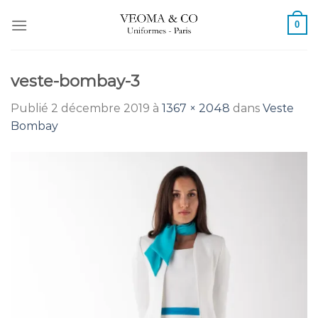
Passer
0
au
contenu
veste-bombay-3
Publié
2 décembre 2019
à
1367 × 2048
dans
Veste
Bombay