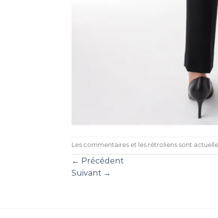
Les commentaires et les rétroliens sont actuel
←
Précédent
Suivant
→