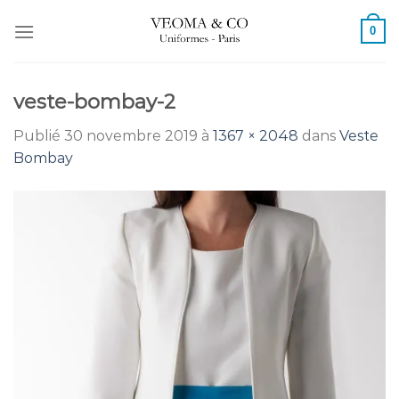
Passer
0
au
contenu
veste-bombay-2
Publié
30 novembre 2019
à
1367 × 2048
dans
Veste
Bombay