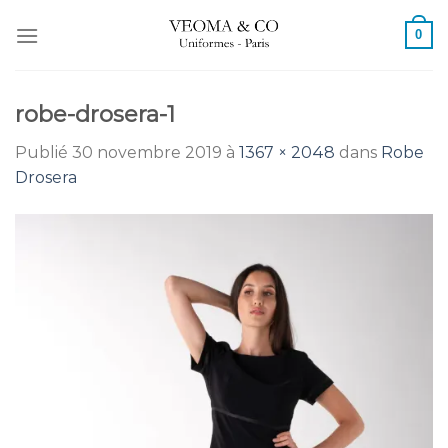
Passer
0
au
contenu
robe-drosera-1
Publié
30 novembre 2019
à
1367 × 2048
dans
Robe
Drosera