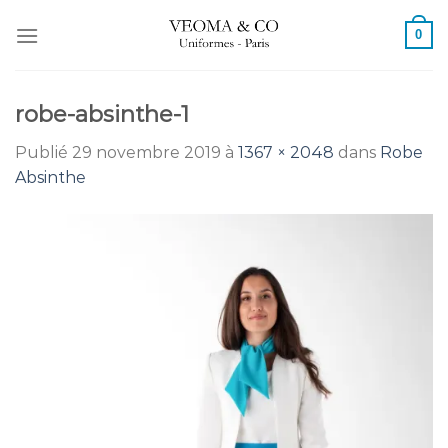
Passer
0
au
contenu
robe-absinthe-1
Publié
29 novembre 2019
à
1367 × 2048
dans
Robe
Absinthe