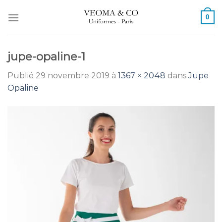
Passer
0
au
contenu
jupe-opaline-1
Publié
29 novembre 2019
à
1367 × 2048
dans
Jupe
Opaline