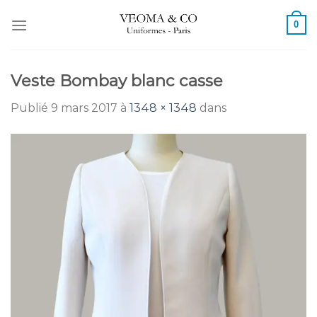
Passer
0
au
contenu
Veste Bombay blanc casse
Publié
9 mars 2017
à
1348 × 1348
dans